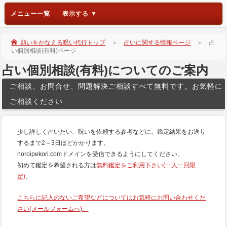
メニュー一覧
願いをかなえる呪い代行トップ
＞
占いに関する情報ページ
＞ 占
い個別相談(有料)ページ
占い個別相談(有料)についてのご案内
ご相談、お問合せ、問題解決ご相談すべて無料です。お気軽に
ご相談ください
少し詳しく占いたい、呪いを依頼する参考などに。鑑定結果をお送り
するまで2～3日ほどかかります。
noroipekori.comドメインを受信できるようにしてください。
初めて鑑定を希望される方は
無料鑑定をご利用下さい(一人一回限
定)
。
こちらに記入のないご希望などについてはお気軽にお問い合わせくだ
さい(メールフォームへ)。