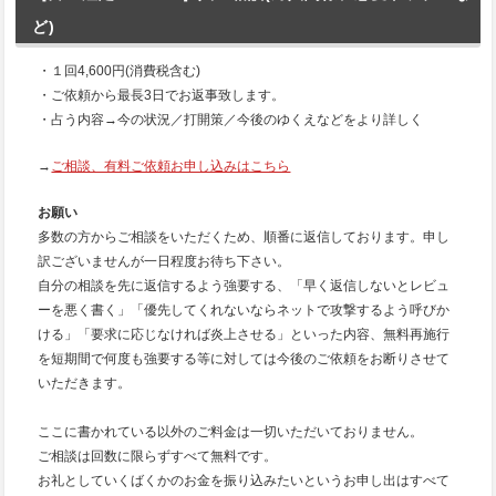
ど)
・１回4,600円(消費税含む)
・ご依頼から最長3日でお返事致します。
・占う内容→今の状況／打開策／今後のゆくえなどをより詳しく
→
ご相談、有料ご依頼お申し込みはこちら
お願い
多数の方からご相談をいただくため、順番に返信しております。申し
訳ございませんが一日程度お待ち下さい。
自分の相談を先に返信するよう強要する、「早く返信しないとレビュ
ーを悪く書く」「優先してくれないならネットで攻撃するよう呼びか
ける」「要求に応じなければ炎上させる」といった内容、無料再施行
を短期間で何度も強要する等に対しては今後のご依頼をお断りさせて
いただきます。
ここに書かれている以外のご料金は一切いただいておりません。
ご相談は回数に限らずすべて無料です。
お礼としていくばくかのお金を振り込みたいというお申し出はすべて