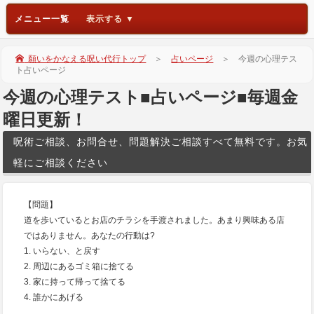
メニュー一覧
願いをかなえる呪い代行トップ
＞
占いページ
＞ 今週の心理テス
ト占いページ
今週の心理テスト■占いページ■毎週金
曜日更新！
呪術ご相談、お問合せ、問題解決ご相談すべて無料です。お気
軽にご相談ください
【問題】
道を歩いているとお店のチラシを手渡されました。あまり興味ある店
ではありません。あなたの行動は?
1. いらない、と戻す
2. 周辺にあるゴミ箱に捨てる
3. 家に持って帰って捨てる
4. 誰かにあげる