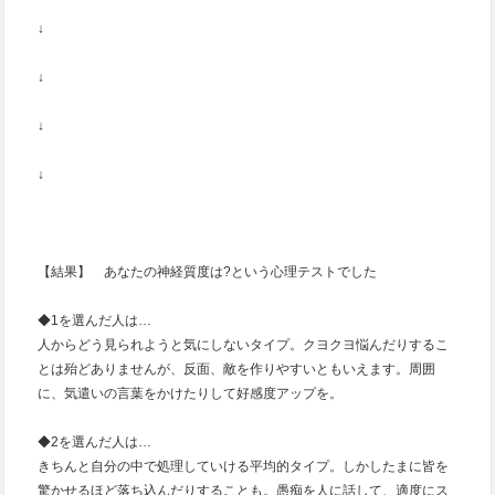
↓
↓
↓
↓
【結果】 あなたの神経質度は?という心理テストでした
◆1を選んだ人は…
人からどう見られようと気にしないタイプ。クヨクヨ悩んだりするこ
とは殆どありませんが、反面、敵を作りやすいともいえます。周囲
に、気遣いの言葉をかけたりして好感度アップを。
◆2を選んだ人は…
きちんと自分の中で処理していける平均的タイプ。しかしたまに皆を
驚かせるほど落ち込んだりすることも。愚痴を人に話して、適度にス